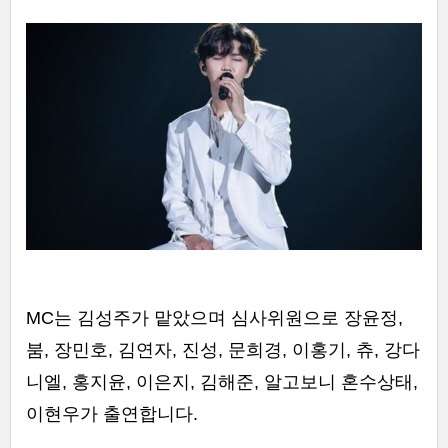
MC는 김성주가 맡았으며 심사위원으로 장윤정,
붐, 장민호, 김연자, 진성, 문희경, 이홍기, 츄, 강다
니엘, 홍지윤, 이은지, 김해준, 알고보니 혼수상태,
이현우가 출연합니다.